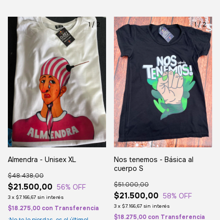
1
/
2
1
/
2
Almendra - Unisex XL
Nos tenemos - Básica al
cuerpo S
$48.438,00
$51.000,00
$21.500,00
56
% OFF
$21.500,00
58
% OFF
3
x
$7.166,67
sin interés
3
x
$7.166,67
sin interés
$18.275,00
con
Transferencia
$18.275,00
con
Transferencia