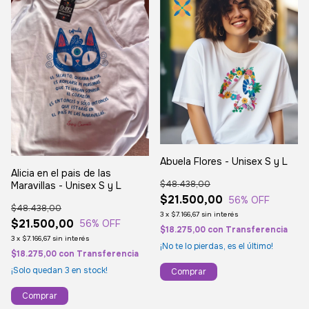
Abuela Flores - Unisex S y L
Alicia en el pais de las
$48.438,00
Maravillas - Unisex S y L
$21.500,00
56
% OFF
$48.438,00
3
x
$7.166,67
sin interés
$21.500,00
56
% OFF
$18.275,00
con
Transferencia
3
x
$7.166,67
sin interés
¡No te lo pierdas, es el último!
$18.275,00
con
Transferencia
¡Solo quedan
3
en stock!
Comprar
Comprar