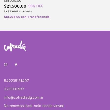
$51.000,00
$21.500,00
58
% OFF
3
x
$7.166,67
sin interés
$18.275,00
con
Transferencia
542235131497
2235131497
info@cofradiadg.com.ar
No tenemos local, solo tienda virtual