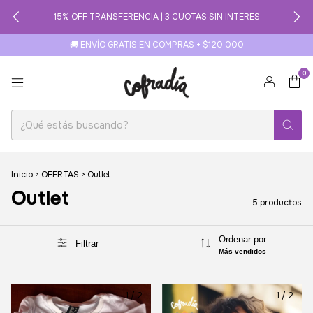
15% OFF TRANSFERENCIA | 3 CUOTAS SIN INTERES
🚚 ENVÍO GRATIS EN COMPRAS + $120.000
0
Inicio
>
OFERTAS
>
Outlet
Outlet
5 productos
Ordenar por:
Filtrar
Más vendidos
1
/
2
1
/
2