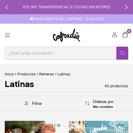
15% OFF TRANSFERENCIA | 3 CUOTAS SIN INTERES
🚚 ENVÍO GRATIS EN COMPRAS + $120.000
0
Inicio
>
Productos
>
Remeras
>
Latinas
Latinas
40 productos
Ordenar por:
Filtrar
Más vendidos
1
/
10
1
/
10