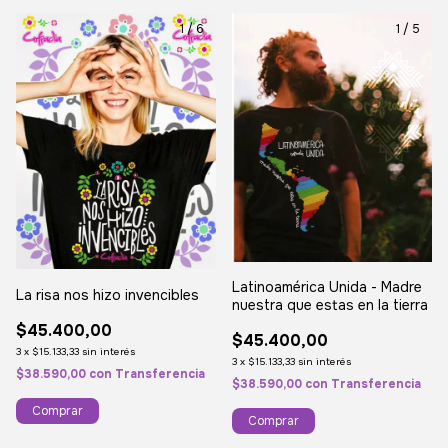
1
/
6
1
/
5
Latinoamérica Unida - Madre
La risa nos hizo invencibles
nuestra que estas en la tierra
$45.400,00
$45.400,00
3
x
$15.133,33
sin interés
3
x
$15.133,33
sin interés
$38.590,00
con
Transferencia
$38.590,00
con
Transferencia
Comprar
Comprar