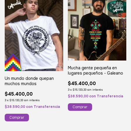
1
/
5
1
/
2
Mucha gente pequeña en
lugares pequeños - Galeano
Un mundo donde quepan
$45.400,00
muchos mundos
3
x
$15.133,33
sin interés
$45.400,00
$38.590,00
con
Transferencia
3
x
$15.133,33
sin interés
$38.590,00
con
Transferencia
Comprar
Comprar