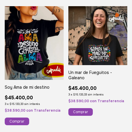
1
/
3
1
/
2
Un mar de Fueguitos -
Galeano
Soy Ama de mi destino
$45.400,00
3
x
$15.133,33
sin interés
$45.400,00
$38.590,00
con
Transferencia
3
x
$15.133,33
sin interés
$38.590,00
con
Transferencia
Comprar
Comprar