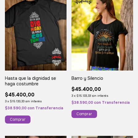
Hasta que la dignidad se
Barro y Silencio
haga costumbre
$45.400,00
$45.400,00
3
x
$15.133,33
sin interés
3
x
$15.133,33
sin interés
$38.590,00
con
Transferencia
$38.590,00
con
Transferencia
Comprar
Comprar