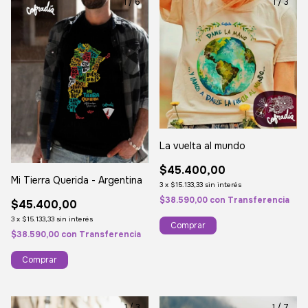
1
/
6
1
/
3
La vuelta al mundo
$45.400,00
Mi Tierra Querida - Argentina
3
x
$15.133,33
sin interés
$38.590,00
con
Transferencia
$45.400,00
3
x
$15.133,33
sin interés
Comprar
$38.590,00
con
Transferencia
Comprar
1
/
3
1
/
7