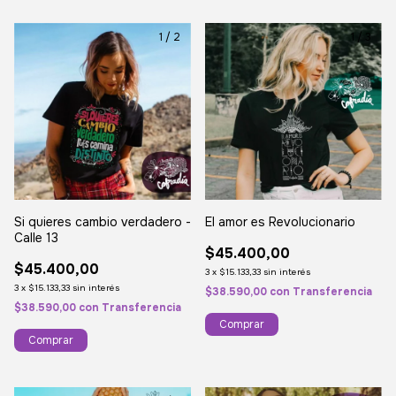
1
/
2
1
/
3
El amor es Revolucionario
Si quieres cambio verdadero -
Calle 13
$45.400,00
$45.400,00
3
x
$15.133,33
sin interés
3
x
$15.133,33
sin interés
$38.590,00
con
Transferencia
$38.590,00
con
Transferencia
Comprar
Comprar