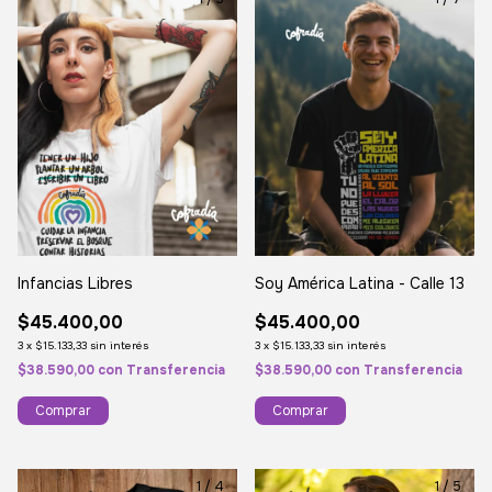
Infancias Libres
Soy América Latina - Calle 13
$45.400,00
$45.400,00
3
x
$15.133,33
sin interés
3
x
$15.133,33
sin interés
$38.590,00
con
Transferencia
$38.590,00
con
Transferencia
Comprar
Comprar
1
/
4
1
/
5