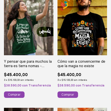
Cómo van a convencerme de
Y pensar que para muchos la
que la magia no existe
tierra es tierra nomas -
Atahualpa Yupanqui
$45.400,00
$45.400,00
3
x
$15.133,33
sin interés
3
x
$15.133,33
sin interés
$38.590,00
con
Transferencia
$38.590,00
con
Transferencia
Comprar
Comprar