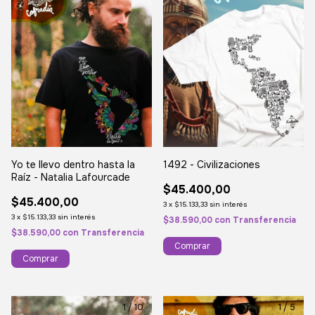
Yo te llevo dentro hasta la
1492 - Civilizaciones
Raíz - Natalia Lafourcade
$45.400,00
$45.400,00
3
x
$15.133,33
sin interés
3
x
$15.133,33
sin interés
$38.590,00
con
Transferencia
$38.590,00
con
Transferencia
Comprar
Comprar
1
/
10
1
/
5