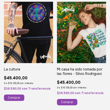
1
/
2
1
/
4
Mi casa ha sido tomada por
La cultura
las flores - Silvio Rodriguez
$45.400,00
$45.400,00
3
x
$15.133,33
sin interés
3
x
$15.133,33
sin interés
$38.590,00
con
Transferencia
$38.590,00
con
Transferencia
Comprar
Comprar