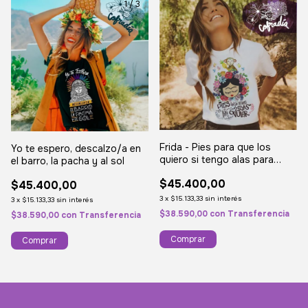
1
/
3
Frida - Pies para que los
Yo te espero, descalzo/a en
quiero si tengo alas para
el barro, la pacha y al sol
volar
$45.400,00
$45.400,00
3
x
$15.133,33
sin interés
3
x
$15.133,33
sin interés
$38.590,00
con
Transferencia
$38.590,00
con
Transferencia
Comprar
Comprar