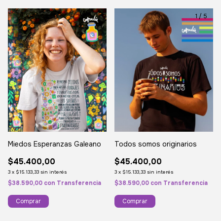
1
/
3
1
/
5
Miedos Esperanzas Galeano
Todos somos originarios
$45.400,00
$45.400,00
3
x
$15.133,33
sin interés
3
x
$15.133,33
sin interés
$38.590,00
con
Transferencia
$38.590,00
con
Transferencia
Comprar
Comprar