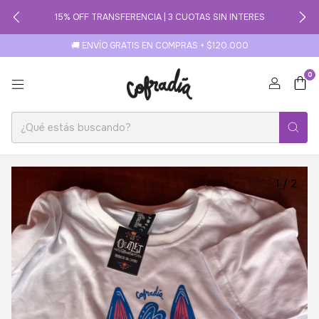
15% OFF TRANSFERENCIA | 3 CUOTAS SIN INTERES
🚚 ENVÍO GRATIS EN COMPRAS + $120.000
0
1
/
2