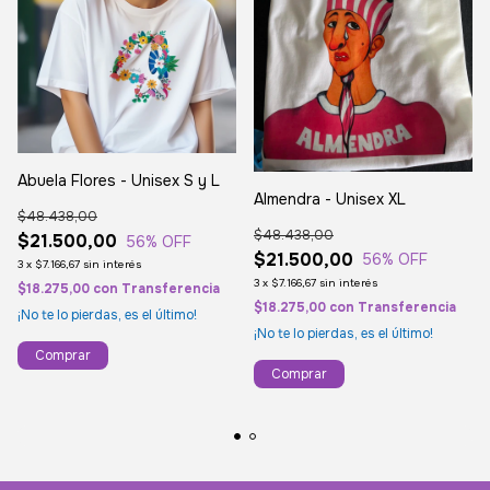
Abuela Flores - Unisex S y L
Almendra - Unisex XL
$48.438,00
$48.438,00
$21.500,00
56
% OFF
$21.500,00
56
% OFF
3
x
$7.166,67
sin interés
3
x
$7.166,67
sin interés
$18.275,00
con
Transferencia
$18.275,00
con
Transferencia
¡No te lo pierdas, es el último!
¡No te lo pierdas, es el último!
Comprar
Comprar