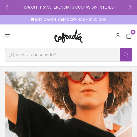
15% OFF TRANSFERENCIA | 3 CUOTAS SIN INTERES
🚚 ENVÍO GRATIS EN COMPRAS + $120.000
0
1
/
3