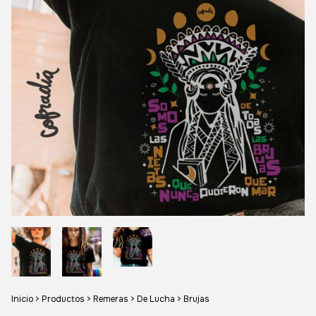
Inicio
>
Productos
>
Remeras
>
De Lucha
>
Brujas