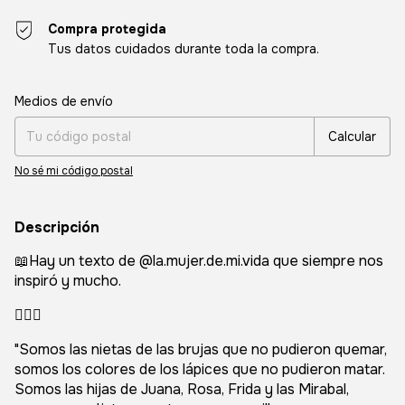
Compra protegida
Tus datos cuidados durante toda la compra.
Entregas para el CP:
Cambiar CP
Medios de envío
Calcular
No sé mi código postal
Descripción
📖Hay un texto de @la.mujer.de.mi.vida que siempre nos
inspiró y mucho.
🧙🏻‍♀️
"Somos las nietas de las brujas que no pudieron quemar,
somos los colores de los lápices que no pudieron matar.
Somos las hijas de Juana, Rosa, Frida y las Mirabal,