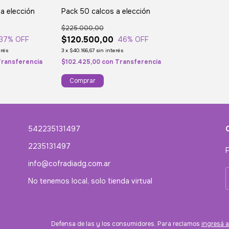
a elección
Pack 50 calcos a elección
$225.000,00
$120.500,00
37
% OFF
46
% OFF
erés
3
x
$40.166,67
sin interés
ransferencia
$102.425,00
con
Transferencia
542235131497
2235131497
F
info@cofradiadg.com.ar
No tenemos local, solo tienda virtual
Defensa de las y los consumidores. Para reclamos
ingresá a