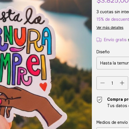
$3.825,0
3
cuotas sin int
15% de descuen
Ver más detalles
Envío gratis
Diseño
Compra pr
Tus datos 
Entregas para el CP
Medios de envío