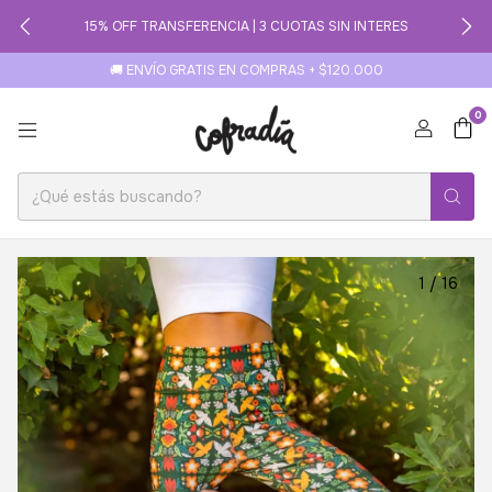
15% OFF TRANSFERENCIA | 3 CUOTAS SIN INTERES
🚚 ENVÍO GRATIS EN COMPRAS + $120.000
0
1
/
16