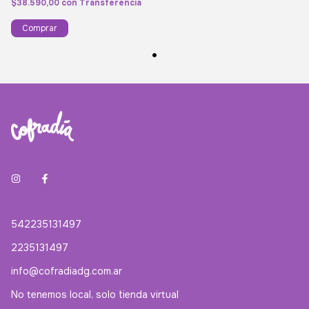
$38.590,00
con
Transferencia
Comprar
542235131497
2235131497
info@cofradiadg.com.ar
No tenemos local, solo tienda virtual