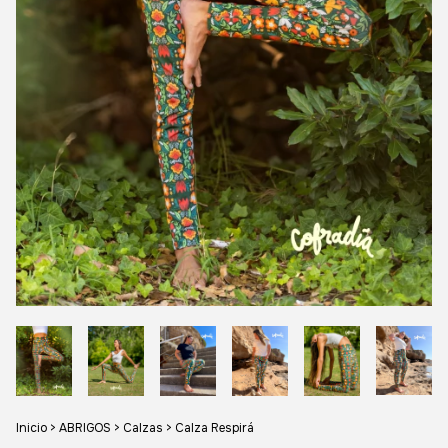
Inicio
>
ABRIGOS
>
Calzas
>
Calza Respirá