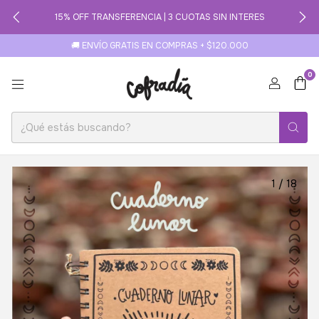
15% OFF TRANSFERENCIA | 3 CUOTAS SIN INTERES
🚚 ENVÍO GRATIS EN COMPRAS + $120.000
0
1
/
18