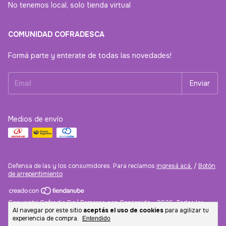
No tenemos local, solo tienda virtual
COMUNIDAD COFRADESCA
Formá parte y enterate de todas las novedades!
Medios de envío
Defensa de las y los consumidores. Para reclamos
ingresá acá.
/
Botón
de arrepentimiento
Copyright Cofradia Dg | Remeras con Contenido - 2026. Todos los
Al navegar por este sitio
aceptás el uso de cookies
para agilizar tu
derechos reservados.
experiencia de compra.
Entendido