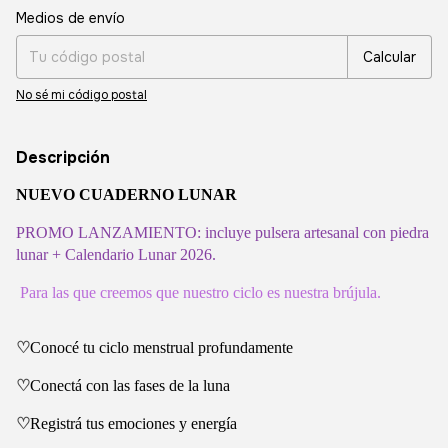
Entregas para el CP:
Cambiar CP
Medios de envío
Calcular
No sé mi código postal
Descripción
NUEVO
CUADERNO LUNAR
PROMO LANZAMIENTO: incluye pulsera artesanal con piedra
lunar + Calendario Lunar 2026.
Para las que creemos que nuestro ciclo es nuestra brújula.
♡
Conocé tu ciclo menstrual profundamente
♡
Conectá con las fases de la luna
♡
Registrá tus emociones y energía