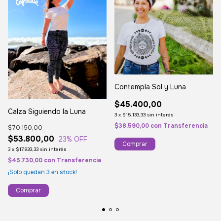
Contempla Sol y Luna
$45.400,00
Calza Siguiendo la Luna
3
x
$15.133,33
sin interés
$38.590,00
con
Transferencia
$70.150,00
$53.800,00
23
% OFF
Comprar
3
x
$17.933,33
sin interés
$45.730,00
con
Transferencia
¡Solo quedan
3
en stock!
Comprar