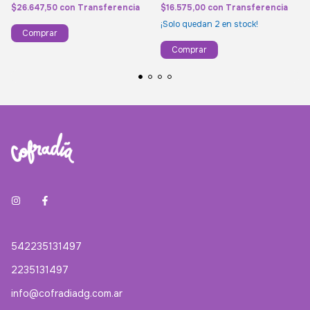
$26.647,50
con
Transferencia
$16.575,00
con
Transferencia
¡Solo quedan
2
en stock!
542235131497
2235131497
info@cofradiadg.com.ar