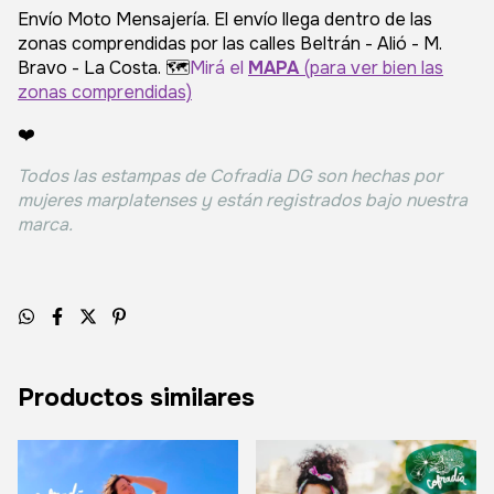
Envío Moto Mensajería. El envío llega dentro de las
zonas comprendidas por las calles Beltrán - Alió - M.
Bravo - La Costa. 🗺️
Mirá el
MAPA
(para ver bien las
zonas comprendidas)
❤️
Todos las estampas de Cofradia DG son hechas por
mujeres marplatenses y están registrados bajo nuestra
marca.
Productos similares