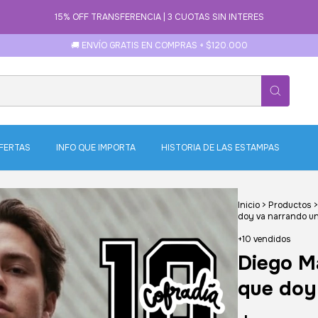
15% OFF TRANSFERENCIA | 3 CUOTAS SIN INTERES
🚚 ENVÍO GRATIS EN COMPRAS + $120.000
FERTAS
INFO QUE IMPORTA
HISTORIA DE LAS ESTAMPAS
Inicio
>
Productos
>
doy va narrando u
+10 vendidos
Diego M
que doy