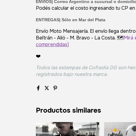
ENVIOS|
Correo Argentino a sucursal o domicili
Podés calcular el costo ingresando tu CP en el
ENTREGAS| Sólo en Mar del Plata
Envío Moto Mensajería. El envío llega dentro
Beltrán - Alió - M. Bravo - La Costa. 🗺️
Mirá 
comprendidas)
❤️
Todos las estampas de Cofradia DG son hec
registrados bajo nuestra marca.
Productos similares