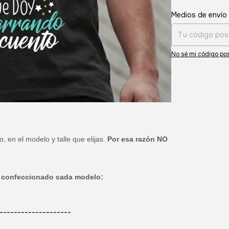
Entregas para el CP
Medios de envío
No sé mi código pos
en el modelo y talle que elijas.
Por esa razón NO
sta confeccionado cada modelo:
--------------------