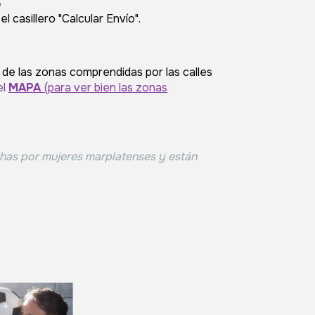
o
 casillero "Calcular Envío".
 de las zonas comprendidas por las calles
el
MAPA
(para ver bien las zonas
has por mujeres marplatenses y están