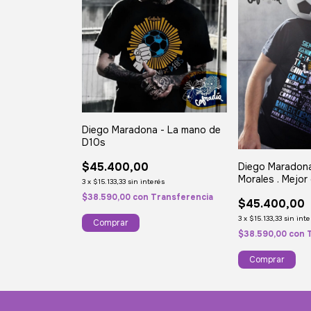
Diego Maradona - La mano de
D10s
$45.400,00
Diego Maradona
Morales . Mejor
3
x
$15.133,33
sin interés
$38.590,00
con
Transferencia
$45.400,00
3
x
$15.133,33
sin inte
Comprar
$38.590,00
con
Comprar