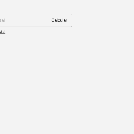
:
Cambiar CP
Calcular
tal