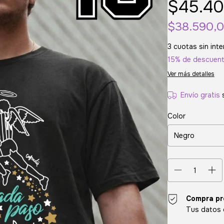
$45.40
$38.590,
3
cuotas sin int
15% de descuen
Ver más detalles
Envío gratis
Color
Compra pr
Tus datos 