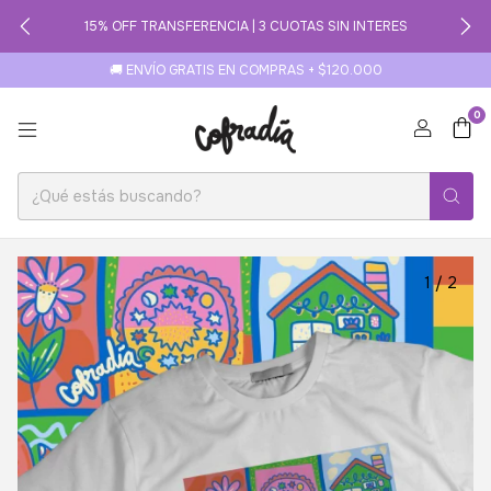
15% OFF TRANSFERENCIA | 3 CUOTAS SIN INTERES
🚚 ENVÍO GRATIS EN COMPRAS + $120.000
0
1
/
2