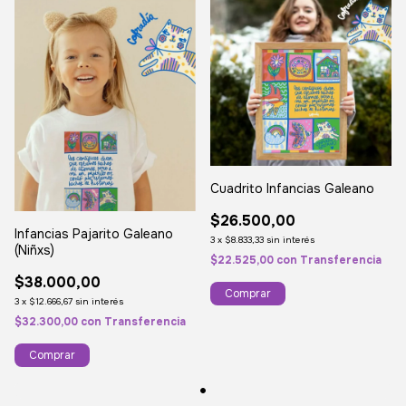
Cuadrito Infancias Galeano
$26.500,00
Infancias Pajarito Galeano
3
x
$8.833,33
sin interés
(Niñxs)
$22.525,00
con
Transferencia
$38.000,00
3
x
$12.666,67
sin interés
$32.300,00
con
Transferencia
Comprar