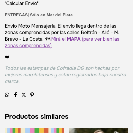
"Calcular Envío".
ENTREGAS| Sólo en Mar del Plata
Envío Moto Mensajería. El envío llega dentro de las
zonas comprendidas por las calles Beltrán - Alió - M.
Bravo - La Costa. 🗺️
Mirá el
MAPA
(para ver bien las
zonas comprendidas)
❤️
Todos las estampas de Cofradia DG son hechas por
mujeres marplatenses y están registrados bajo nuestra
marca.
Productos similares