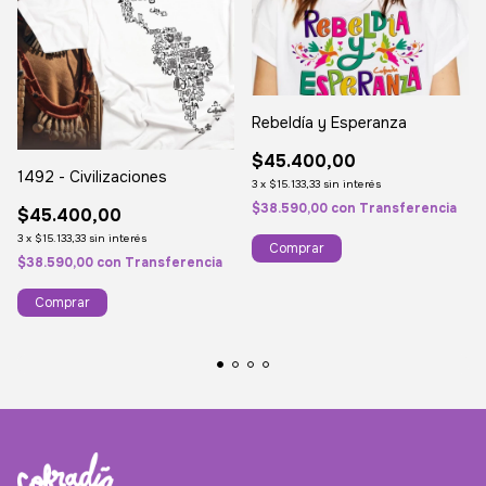
Rebeldía y Esperanza
$45.400,00
1492 - Civilizaciones
3
x
$15.133,33
sin interés
$38.590,00
con
Transferencia
$45.400,00
3
x
$15.133,33
sin interés
Comprar
$38.590,00
con
Transferencia
Comprar