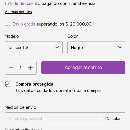
15% de descuento
pagando con Transferencia
Ver más detalles
Envío gratis
superando los
$120.000,00
Modelo
Color
Compra protegida
Tus datos cuidados durante toda la compra.
Entregas para el CP:
Cambiar CP
Medios de envío
Calcular
No sé mi código postal