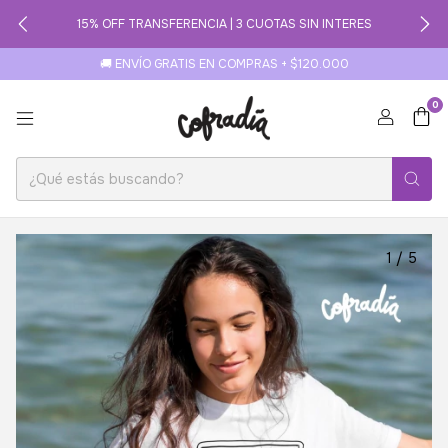
15% OFF TRANSFERENCIA | 3 CUOTAS SIN INTERES
🚚 ENVÍO GRATIS EN COMPRAS + $120.000
0
1
/
5