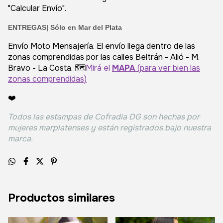
"Calcular Envío".
ENTREGAS| Sólo en Mar del Plata
Envío Moto Mensajería. El envío llega dentro de las
zonas comprendidas por las calles Beltrán - Alió - M.
Bravo - La Costa. 🗺️
Mirá el
MAPA
(para ver bien las
zonas comprendidas)
❤️
Todos las estampas de Cofradia DG son hechas por
mujeres marplatenses y están registrados bajo nuestra
marca.
Productos similares