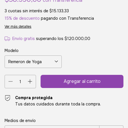
con
Transferencia
3
cuotas sin interés de
$15.133,33
15% de descuento
pagando con Transferencia
Ver más detalles
Envío gratis
superando los
$120.000,00
Modelo
Compra protegida
Tus datos cuidados durante toda la compra.
Entregas para el CP:
Cambiar CP
Medios de envío