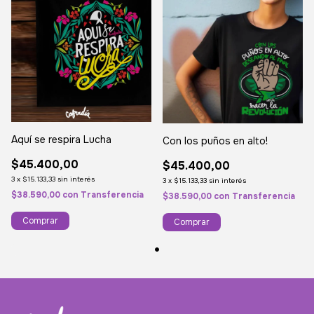
Aquí se respira Lucha
Con los puños en alto!
$45.400,00
$45.400,00
3
x
$15.133,33
sin interés
3
x
$15.133,33
sin interés
$38.590,00
con
Transferencia
$38.590,00
con
Transferencia
Comprar
Comprar