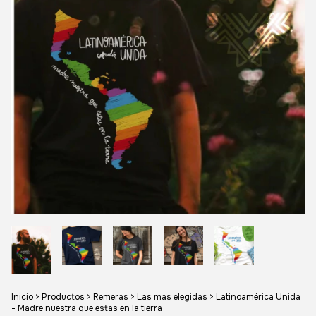
Inicio
>
Productos
>
Remeras
>
Las mas elegidas
>
Latinoamérica Unida
- Madre nuestra que estas en la tierra