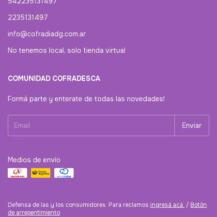
542235131497
2235131497
info@cofradiadg.com.ar
No tenemos local, solo tienda virtual
COMUNIDAD COFRADESCA
Formá parte y enterate de todas las novedades!
Medios de envío
Defensa de las y los consumidores. Para reclamos
ingresá acá.
/
Botón
de arrepentimiento