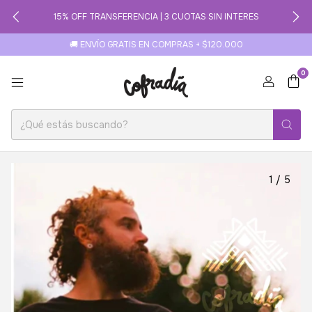
15% OFF TRANSFERENCIA | 3 CUOTAS SIN INTERES
🚚 ENVÍO GRATIS EN COMPRAS + $120.000
0
1
/
5