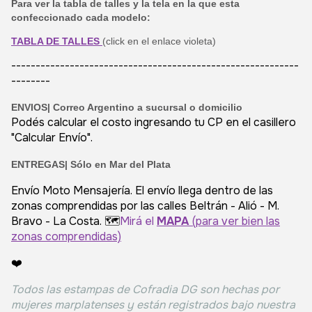
Para ver la tabla de talles y la tela en la que esta
confeccionado cada modelo:
TABLA DE TALLES
(click en el enlace violeta)
-----------------------------------------------------------
--------
ENVIOS|
Correo Argentino a sucursal o domicilio
Podés calcular el costo ingresando tu CP en el casillero
"Calcular Envío".
ENTREGAS| Sólo en Mar del Plata
Envío Moto Mensajería. El envío llega dentro de las
zonas comprendidas por las calles Beltrán - Alió - M.
Bravo - La Costa. 🗺️
Mirá el
MAPA
(para ver bien las
zonas comprendidas)
❤️
Todos las estampas de Cofradia DG son hechas por
mujeres marplatenses y están registrados bajo nuestra