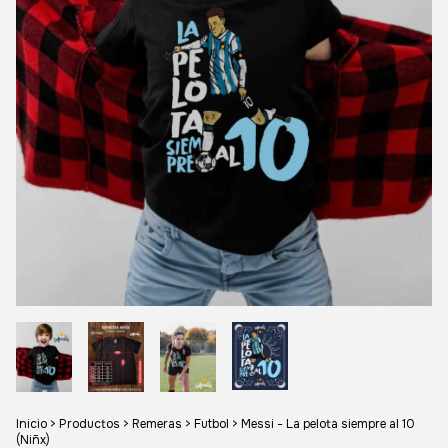
Inicio
>
Productos
>
Remeras
>
Futbol
>
Messi - La pelota siempre al 10
(Niñx)