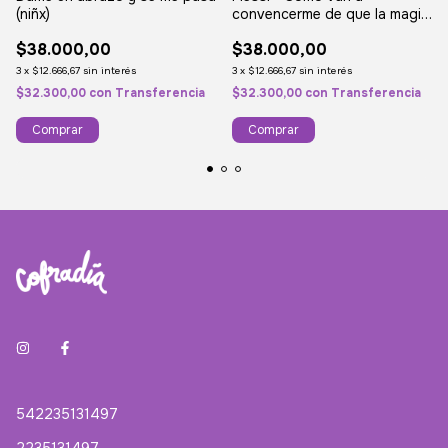
(niñx)
convencerme de que la magia
no existe? (Niñx)
$38.000,00
$38.000,00
3
x
$12.666,67
sin interés
3
x
$12.666,67
sin interés
$32.300,00
con
Transferencia
$32.300,00
con
Transferencia
Comprar
Comprar
542235131497
2235131497