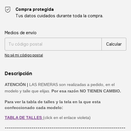
Compra protegida
Tus datos cuidados durante toda la compra.
Entregas para el CP:
Cambiar CP
Medios de envío
Calcular
No sé mi código postal
Descripción
ATENCIÓN |
LAS REMERAS son realizadas a pedido, en el
modelo y talle que elijas.
Por esa razón NO TIENEN CAMBIO.
Para ver la tabla de talles y la tela en la que esta
confeccionado cada modelo:
TABLA DE TALLES
(click en el enlace violeta)
-----------------------------------------------------------