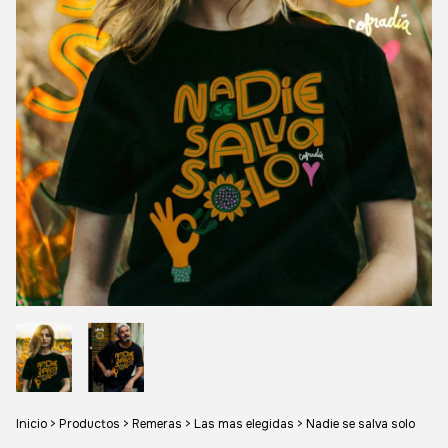
Inicio
>
Productos
>
Remeras
>
Las mas elegidas
>
Nadie se salva solo