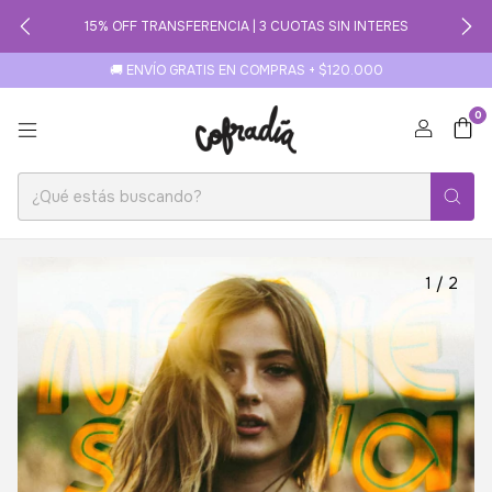
15% OFF TRANSFERENCIA | 3 CUOTAS SIN INTERES
🚚 ENVÍO GRATIS EN COMPRAS + $120.000
0
1
/
2