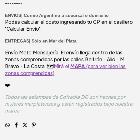
--------
ENVIOS|
Correo Argentino a sucursal o domicilio
Podés calcular el costo ingresando tu CP en el casillero
"Calcular Envío".
ENTREGAS| Sólo en Mar del Plata
Envío Moto Mensajería. El envío llega dentro de las
zonas comprendidas por las calles Beltrán - Alió - M.
Bravo - La Costa. 🗺️
Mirá el
MAPA
(para ver bien las
zonas comprendidas)
❤️
Todos las estampas de Cofradia DG son hechas por
mujeres marplatenses y están registrados bajo nuestra
marca.