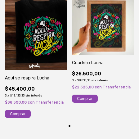
Cuadrito Lucha
$26.500,00
Aquí se respira Lucha
3
x
$8.833,33
sin interés
$22.525,00
con
Transferencia
$45.400,00
3
x
$15.133,33
sin interés
$38.590,00
con
Transferencia
Comprar