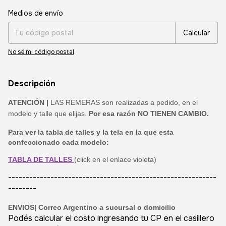
Entregas para el CP:
Cambiar CP
Medios de envío
Calcular
No sé mi código postal
Descripción
ATENCIÓN |
LAS REMERAS son realizadas a pedido, en el
modelo y talle que elijas.
Por esa razón NO TIENEN CAMBIO.
Para ver la tabla de talles y la tela en la que esta
confeccionado cada modelo:
TABLA DE TALLES
(click en el enlace violeta)
-----------------------------------------------------------
--------
ENVIOS|
Correo Argentino a sucursal o domicilio
Podés calcular el costo ingresando tu CP en el casillero