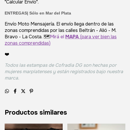
"Calcular Envío".
ENTREGAS| Sólo en Mar del Plata
Envío Moto Mensajería. El envío llega dentro de las
zonas comprendidas por las calles Beltrán - Alió - M.
Bravo - La Costa. 🗺️
Mirá el
MAPA
(para ver bien las
zonas comprendidas)
❤️
Todos las estampas de Cofradia DG son hechas por
mujeres marplatenses y están registrados bajo nuestra
marca.
Productos similares