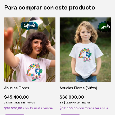
Para comprar con este producto
Abuelas Flores
Abuelas Flores (Niñxs)
$45.400,00
$38.000,00
3
x
$15.133,33
sin interés
3
x
$12.666,67
sin interés
$38.590,00
con
Transferencia
$32.300,00
con
Transferencia