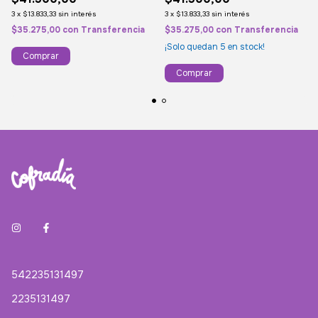
3
x
$13.833,33
sin interés
3
x
$13.833,33
sin interés
$35.275,00
con
Transferencia
$35.275,00
con
Transferencia
¡Solo quedan
5
en stock!
542235131497
2235131497