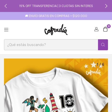
15% OFF TRANSFERENCIA | 3 CUOTAS SIN INTERES
🚚 ENVÍO GRATIS EN COMPRAS + $120.000
0
1
/
6