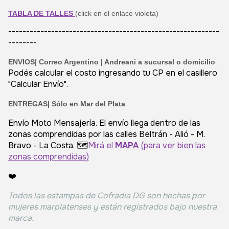
TABLA DE TALLES
(click en el enlace violeta)
-----------------------------------------------------------
--------
ENVIOS|
Correo Argentino | Andreani a sucursal o domicilio
Podés calcular el costo ingresando tu CP en el casillero
"Calcular Envío".
ENTREGAS| Sólo en Mar del Plata
Envío Moto Mensajería. El envío llega dentro de las
zonas comprendidas por las calles Beltrán - Alió - M.
Bravo - La Costa. 🗺️
Mirá el
MAPA
(para ver bien las
zonas comprendidas)
❤️
Todos las estampas de Cofradia DG son hechas por
mujeres marplatenses y están registrados bajo nuestra
marca.