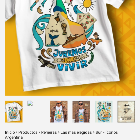
Inicio
>
Productos
>
Remeras
>
Las mas elegidas
>
Sur - Íconos
Argentina