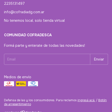
2235131497
info@cofradiadg.com.ar
No tenemos local, solo tienda virtual
COMUNIDAD COFRADESCA
Formá parte y enterate de todas las novedades!
Medios de envío
Defensa de las y los consumidores. Para reclamos
ingresá acá.
/
Botón
de arrepentimiento