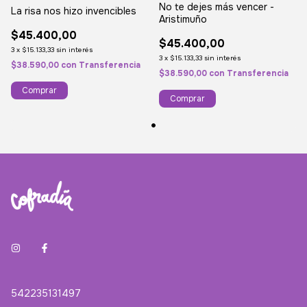
No te dejes más vencer -
La risa nos hizo invencibles
Aristimuño
$45.400,00
$45.400,00
3
x
$15.133,33
sin interés
3
x
$15.133,33
sin interés
$38.590,00
con
Transferencia
$38.590,00
con
Transferencia
Comprar
Comprar
542235131497