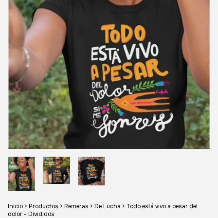
Inicio
>
Productos
>
Remeras
>
De Lucha
>
Todo está vivo a pesar del
dolor - Divididos