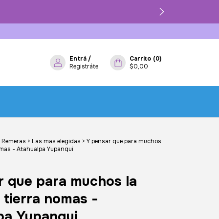
Entrá
/
Carrito
(
0
)
Registráte
$0,00
Remeras
>
Las mas elegidas
>
Y pensar que para muchos
 nomas - Atahualpa Yupanqui
r que para muchos la
s tierra nomas -
pa Yupanqui