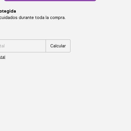
otegida
cuidados durante toda la compra.
:
Cambiar CP
Calcular
tal