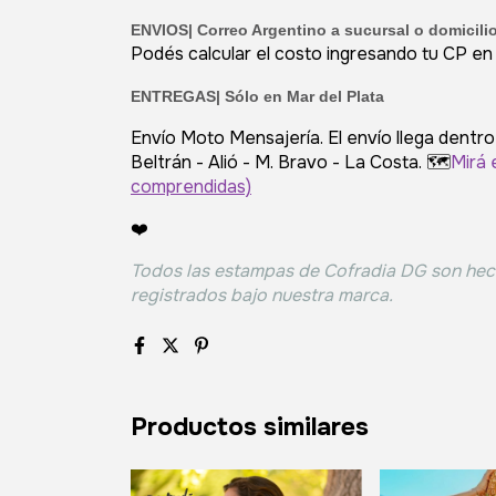
ENVIOS|
Correo Argentino a sucursal o domicili
Podés calcular el costo ingresando tu CP en el
ENTREGAS| Sólo en Mar del Plata
Envío Moto Mensajería. El envío llega dentro
Beltrán - Alió - M. Bravo - La Costa. 🗺️
Mirá 
comprendidas)
❤️
Todos las estampas de Cofradia DG son hec
registrados bajo nuestra marca.
Productos similares