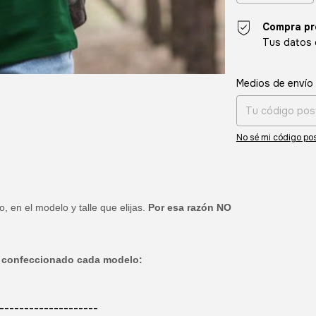
Compra pr
Tus datos 
Entregas para el CP
Medios de envío
No sé mi código pos
en el modelo y talle que elijas.
Por esa razón NO
sta confeccionado cada modelo:
--------------------