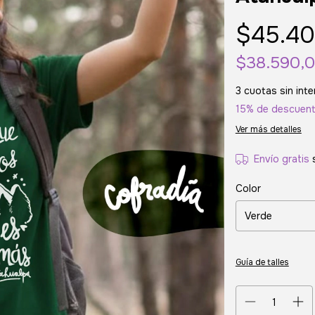
$45.40
$38.590,
3
cuotas sin int
15% de descuen
Ver más detalles
Envío gratis
Color
Guía de talles