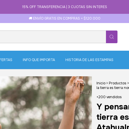
15% OFF TRANSFERENCIA | 3 CUOTAS SIN INTERES
🚚 ENVÍO GRATIS EN COMPRAS + $120.000
FERTAS
INFO QUE IMPORTA
HISTORIA DE LAS ESTAMPAS
Inicio
>
Productos
>
1
/
10
la tierra es tierra
+200 vendidos
Y pensa
tierra e
Atahual