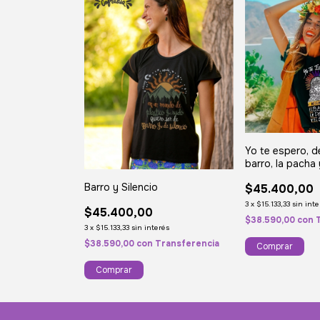
Yo te espero, d
barro, la pacha 
Barro y Silencio
$45.400,00
3
x
$15.133,33
sin inte
$45.400,00
$38.590,00
con
3
x
$15.133,33
sin interés
$38.590,00
con
Transferencia
Comprar
Comprar