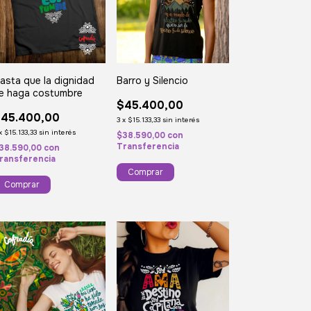
asta que la dignidad
Barro y Silencio
e haga costumbre
$45.400,00
45.400,00
3
x
$15.133,33
sin interés
x
$15.133,33
sin interés
$38.590,00
con
Transferencia
38.590,00
con
ransferencia
Comprar
Comprar