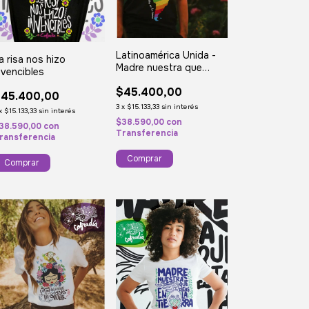
Latinoamérica Unida -
a risa nos hizo
Madre nuestra que
nvencibles
estas en la tierra
$45.400,00
45.400,00
3
x
$15.133,33
sin interés
x
$15.133,33
sin interés
$38.590,00
con
38.590,00
con
Transferencia
ransferencia
Comprar
Comprar