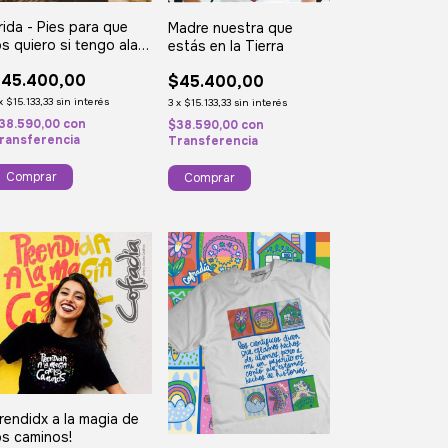
rida - Pies para que
Madre nuestra que
os quiero si tengo alas
estás en la Tierra
ara volar
45.400,00
$45.400,00
x
$15.133,33
sin interés
3
x
$15.133,33
sin interés
38.590,00
con
$38.590,00
con
ransferencia
Transferencia
Comprar
Comprar
rendidx a la magia de
os caminos!