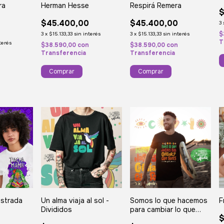
Herman Hesse
ra
Respirá Remera
$
$45.400,00
$45.400,00
3
0
$
3
x
$15.133,33
sin interés
3
x
$15.133,33
sin interés
T
terés
$38.590,00
con
$38.590,00
con
Transferencia
Transferencia
n
Comprar
Comprar
Somos lo que hacemos
Un alma viaja al sol -
F
ustrada
para cambiar lo que
Divididos
$
0
somos