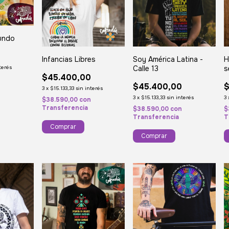
mundo
0
H
Infancias Libres
Soy América Latina -
s
Calle 13
terés
$45.400,00
n
$
$45.400,00
3
x
$15.133,33
sin interés
3
3
x
$15.133,33
sin interés
$38.590,00
con
Transferencia
$
$38.590,00
con
T
Transferencia
Comprar
Comprar