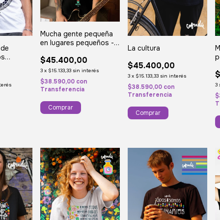
Mucha gente pequeña
en lugares pequeños -
M
nde
La cultura
Galeano
p
os
$45.400,00
$45.400,00
R
3
x
$15.133,33
sin interés
$
0
3
x
$15.133,33
sin interés
$38.590,00
con
3
terés
$38.590,00
con
Transferencia
Transferencia
$
n
T
Comprar
Comprar