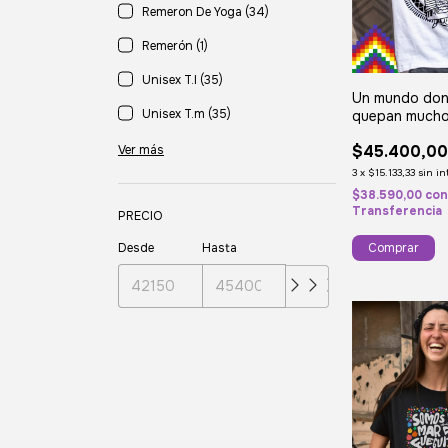
Remeron De Yoga (34)
Remerón (1)
Unisex T.l (35)
Un mundo do
Unisex T.m (35)
quepan much
mundos
$45.400,0
Ver más
3
x
$15.133,33
sin in
$38.590,00
co
Transferencia
PRECIO
Desde
Hasta
Comprar