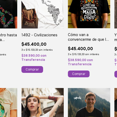
Cómo van a
ntro hasta
1492 - Civilizaciones
Y
convencerme de que la
ia
m
$45.400,00
magia no existe
t
$45.400,00
0
$
A
3
x
$15.133,33
sin interés
3
x
$15.133,33
sin interés
terés
3
$38.590,00
con
Transferencia
$38.590,00
con
n
$
Transferencia
T
Comprar
Comprar