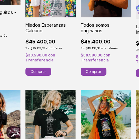
guitos -
Miedos Esperanzas
Todos somos
L
0
Galeano
originarios
i
terés
$45.400,00
$45.400,00
$
n
3
x
$15.133,33
sin interés
3
x
$15.133,33
sin interés
3
$38.590,00
con
$38.590,00
con
$
Transferencia
Transferencia
T
Comprar
Comprar