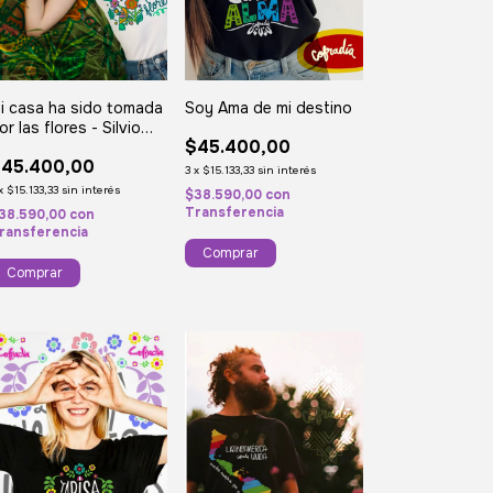
i casa ha sido tomada
Soy Ama de mi destino
or las flores - Silvio
$45.400,00
odriguez
45.400,00
3
x
$15.133,33
sin interés
x
$15.133,33
sin interés
$38.590,00
con
Transferencia
38.590,00
con
ransferencia
Comprar
Comprar