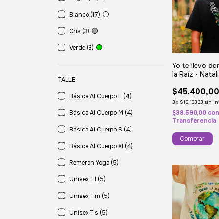
Blanco (17)
Gris (3)
Verde (3)
Yo te llevo de
la Raíz - Natal
TALLE
Lafourcade
$45.400,0
Básica Al Cuerpo L (4)
3
x
$15.133,33
sin in
$38.590,00
co
Básica Al Cuerpo M (4)
Transferencia
Básica Al Cuerpo S (4)
Comprar
Básica Al Cuerpo Xl (4)
Remeron Yoga (5)
Unisex T.l (5)
Unisex T.m (5)
Unisex T.s (5)