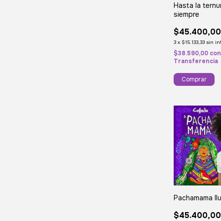
Hasta la ternu
siempre
$45.400,0
3
x
$15.133,33
sin in
$38.590,00
co
Transferencia
Comprar
Pachamama Il
$45.400,0