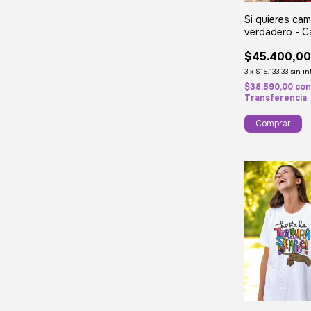
Si quieres ca
verdadero - Ca
$45.400,0
3
x
$15.133,33
sin in
$38.590,00
co
Transferencia
Comprar