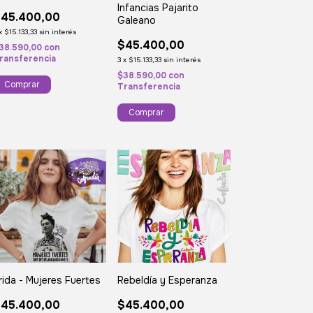
Infancias Pajarito
45.400,00
Galeano
x
$15.133,33
sin interés
$45.400,00
38.590,00
con
ransferencia
3
x
$15.133,33
sin interés
$38.590,00
con
Comprar
Transferencia
Comprar
rida - Mujeres Fuertes
Rebeldía y Esperanza
45.400,00
$45.400,00