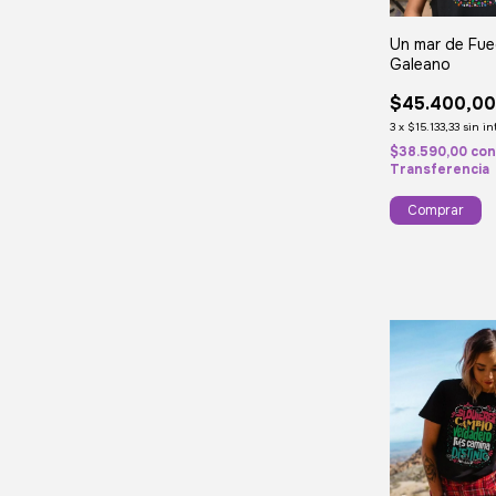
Un mar de Fue
Galeano
$45.400,0
3
x
$15.133,33
sin in
$38.590,00
co
Transferencia
Comprar