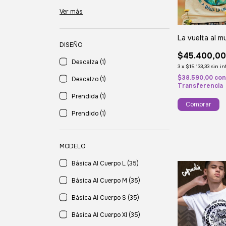
Ver más
La vuelta al 
DISEÑO
$45.400,0
Descalza (1)
3
x
$15.133,33
sin in
$38.590,00
co
Descalzo (1)
Transferencia
Prendida (1)
Comprar
Prendido (1)
MODELO
Básica Al Cuerpo L (35)
Básica Al Cuerpo M (35)
Básica Al Cuerpo S (35)
Básica Al Cuerpo Xl (35)