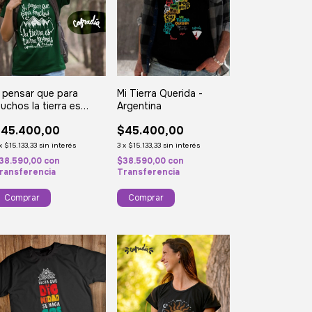
 pensar que para
Mi Tierra Querida -
uchos la tierra es
Argentina
ierra nomas -
45.400,00
$45.400,00
tahualpa Yupanqui
x
$15.133,33
sin interés
3
x
$15.133,33
sin interés
38.590,00
con
$38.590,00
con
ransferencia
Transferencia
Comprar
Comprar