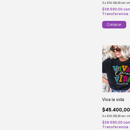
3
x
$15.133,33
sin in
$38.590,00
co
Transferencia
Comprar
Viva la vida
$45.400,0
3
x
$15.133,33
sin in
$38.590,00
co
Transferencia