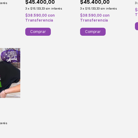
$45.400,00
$45.400,00
3
terés
3
x
$15.133,33
sin interés
3
x
$15.133,33
sin interés
$
n
T
$38.590,00
con
$38.590,00
con
Transferencia
Transferencia
Comprar
Comprar
0
terés
n