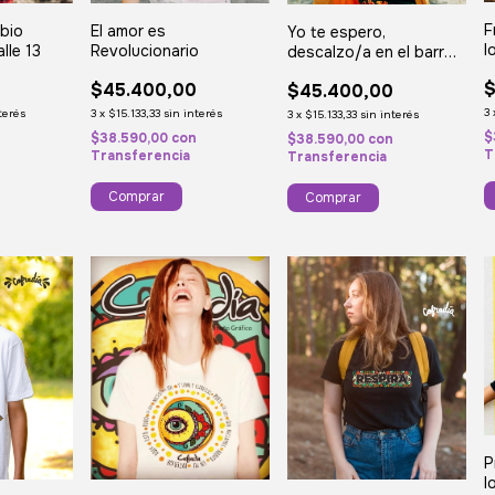
F
El amor es
mbio
Yo te espero,
l
Revolucionario
lle 13
descalzo/a en el barro,
p
la pacha y al sol
$
$45.400,00
0
$45.400,00
3
3
x
$15.133,33
sin interés
terés
3
x
$15.133,33
sin interés
$
$38.590,00
con
n
$38.590,00
con
T
Transferencia
Transferencia
Comprar
Comprar
P
l